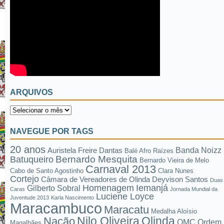
ARQUIVOS
NAVEGUE POR TAGS
20 anos
Banda Noizz
Auristela Freire Dantas
Balé Afro Raízes
Bernardo Mesquita
Batuqueiro
Bernardo Vieira de Melo
Carnaval 2013
Cabo de Santo Agostinho
Clara Nunes
Cortejo
Câmara de Vereadores de Olinda
Deyvison Santos
Duas
Homenagem
Iemanjá
Gilberto Sobral
Caras
Jornada Mundial da
Luciene Loyce
Juventude 2013
Karla Nascimento
Maracambuco
Maracatu
Medalha Aloísio
Nilo Oliveira
Olinda
Nação
OMC
Ordem
Magalhães