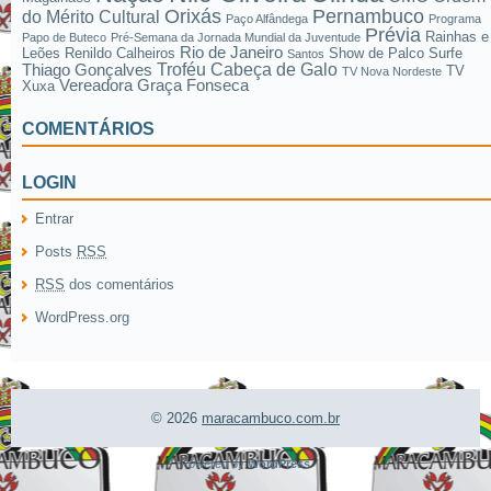
Pernambuco
Orixás
do Mérito Cultural
Paço Alfândega
Programa
Prévia
Rainhas e
Papo de Buteco
Pré-Semana da Jornada Mundial da Juventude
Rio de Janeiro
Leões
Renildo Calheiros
Show de Palco
Surfe
Santos
Troféu Cabeça de Galo
Thiago Gonçalves
TV
TV Nova Nordeste
Vereadora Graça Fonseca
Xuxa
COMENTÁRIOS
LOGIN
Entrar
Posts
RSS
RSS
dos comentários
WordPress.org
© 2026
maracambuco.com.br
Powered by
WordPress