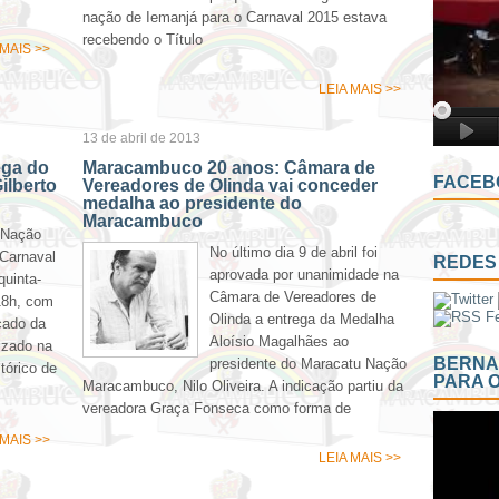
nação de Iemanjá para o Carnaval 2015 estava
recebendo o Título
 MAIS >>
LEIA MAIS >>
13 de abril de 2013
ega do
Maracambuco 20 anos: Câmara de
FACEB
ilberto
Vereadores de Olinda vai conceder
medalha ao presidente do
Maracambuco
 Nação
No último dia 9 de abril foi
Carnaval
REDES 
aprovada por unanimidade na
quinta-
Câmara de Vereadores de
 18h, com
Olinda a entrega da Medalha
cado da
Aloísio Magalhães ao
lizado na
BERNA
presidente do Maracatu Nação
tórico de
PARA 
Maracambuco, Nilo Oliveira. A indicação partiu da
vereadora Graça Fonseca como forma de
 MAIS >>
LEIA MAIS >>