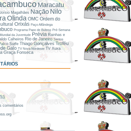
acambuco
Maracatu
Nilo
Nação
loísio Magalhães
ira
Olinda
OMC
Ordem do
Orixás
ultural
Paço Alfândega
mbuco
Programa Papo de Buteco
Pré-Semana
Prévia
Rainhas e
Mundial da Juventude
Rio de Janeiro
ildo Calheiros
Santos
Troféu
Thiago Gonçalves
Palco
Surfe
de Galo
TV Xuxa
TV Nova Nordeste
ra Graça Fonseca
TÁRIOS
SS
 comentários
ss.org