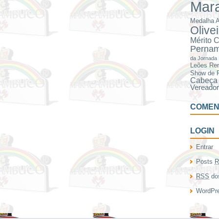
Mar
Medalha A
Olive
Mérito C
Perna
da Jornada 
Leões
Ren
Show de 
Cabeça 
Vereado
COMEN
LOGIN
Entrar
Posts
R
RSS
dos
WordPre