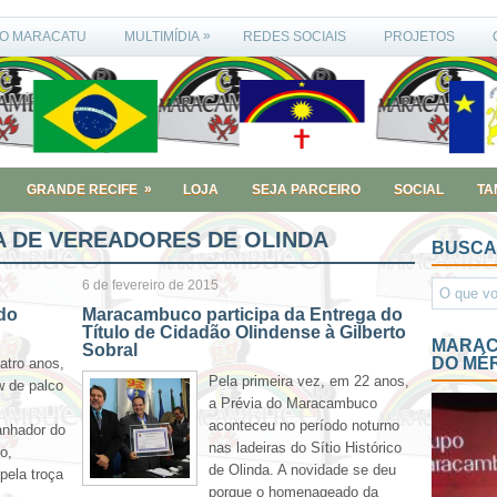
»
O MARACATU
MULTIMÍDIA
REDES SOCIAIS
PROJETOS
»
GRANDE RECIFE
LOJA
SEJA PARCEIRO
SOCIAL
TA
 DE VEREADORES DE OLINDA
BUSCA
6 de fevereiro de 2015
do
Maracambuco participa da Entrega do
Título de Cidadão Olindense à Gilberto
MARAC
Sobral
DO MÉ
atro anos,
Pela primeira vez, em 22 anos,
 de palco
a Prévia do Maracambuco
aconteceu no período noturno
anhador do
nas ladeiras do Sítio Histórico
o,
de Olinda. A novidade se deu
pela troça
porque o homenageado da