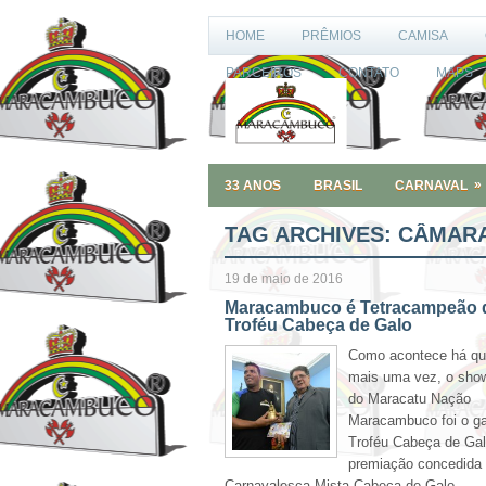
HOME
PRÊMIOS
CAMISA
PARCEIROS
CONTATO
MAPS
»
33 ANOS
BRASIL
CARNAVAL
TAG ARCHIVES:
CÂMARA
19 de maio de 2016
Maracambuco é Tetracampeão 
Troféu Cabeça de Galo
Como acontece há qu
mais uma vez, o show
do Maracatu Nação
Maracambuco foi o g
Troféu Cabeça de Gal
premiação concedida 
Carnavalesca Mista Cabeça de Galo.