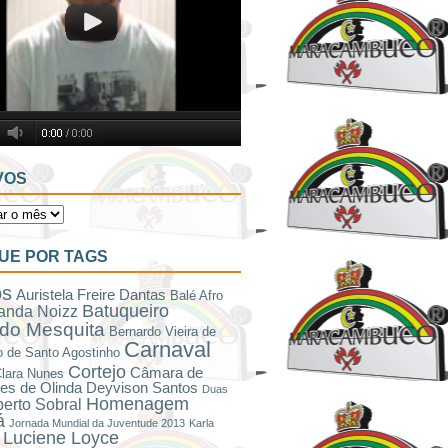
VOS
UE POR TAGS
os
Auristela Freire Dantas
Balé Afro
Batuqueiro
anda Noizz
do Mesquita
Bernardo Vieira de
Carnaval
 de Santo Agostinho
Cortejo
Câmara de
lara Nunes
es de Olinda
Deyvison Santos
Duas
Homenagem
berto Sobral
á
Jornada Mundial da Juventude 2013
Karla
Luciene Loyce