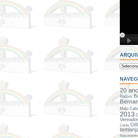
ARQUI
NAVEG
20 an
B
Raízes
Bernar
Melo
Cabo
2013
C
Vereador
Gil
Caras
Iemanj
Nascimento