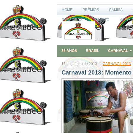
HOME
PRÊMIOS
CAMISA
PARCEIROS
CONTATO
MAPS
»
33 ANOS
BRASIL
CARNAVAL
16 de janeiro de 2013
CARNAVAL 2013
Carnaval 2013: Momento 