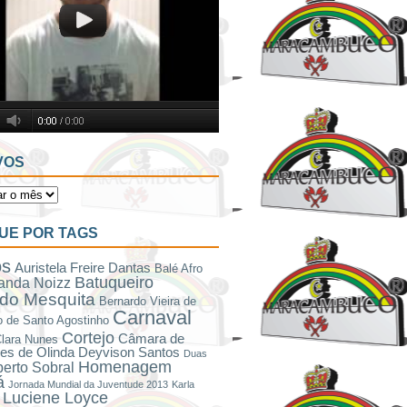
VOS
UE POR TAGS
os
Auristela Freire Dantas
Balé Afro
Batuqueiro
anda Noizz
do Mesquita
Bernardo Vieira de
Carnaval
 de Santo Agostinho
Cortejo
Câmara de
lara Nunes
es de Olinda
Deyvison Santos
Duas
Homenagem
berto Sobral
á
Jornada Mundial da Juventude 2013
Karla
Luciene Loyce