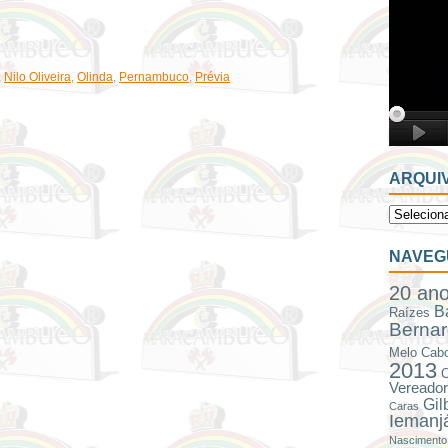
,
Nilo Oliveira
,
Olinda
,
Pernambuco
,
Prévia
ARQUI
NAVEG
20 an
B
Raízes
Bernar
Melo
Cabo
2013
C
Vereador
Gil
Caras
Iemanj
Nascimento