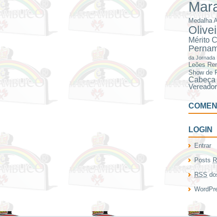
Mar
Medalha A
Olive
Mérito C
Perna
da Jornada 
Leões
Ren
Show de 
Cabeça 
Vereado
COMEN
LOGIN
Entrar
Posts
R
RSS
dos
WordPre