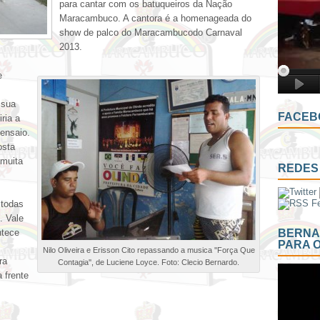
para cantar com os batuqueiros da Nação
Maracambuco. A cantora é a homenageada do
show de palco do Maracambucodo Carnaval
2013.
e
 sua
FACEB
ria a
ensaio.
osta
 muita
REDES 
todas
. Vale
ntece
BERNA
PARA 
Nilo Oliveira e Erisson Cito repassando a musica ''Força Que
ra
Contagia'', de Luciene Loyce. Foto: Clecio Bernardo.
 frente