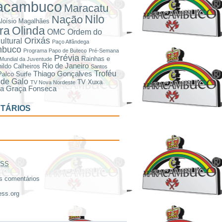
acambuco
Maracatu
Nilo
Nação
loísio Magalhães
ira
Olinda
OMC
Ordem do
Orixás
ultural
Paço Alfândega
mbuco
Programa Papo de Buteco
Pré-Semana
Prévia
Rainhas e
Mundial da Juventude
Rio de Janeiro
ildo Calheiros
Santos
Troféu
Thiago Gonçalves
Palco
Surfe
de Galo
TV Xuxa
TV Nova Nordeste
ra Graça Fonseca
TÁRIOS
SS
 comentários
ss.org