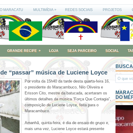
»
O MARACATU
MULTIMÍDIA
REDES SOCIAIS
PROJETOS
»
GRANDE RECIFE
LOJA
SEJA PARCEIRO
SOCIAL
TA
BUSCA
de “passar” música de Luciene Loyce
Por volta da 15h40 da tarde desta quarta-feira 16,
o presidente do Maracambuco, Nilo Oliveira e
MARAC
Erisson Cito, mestre da batucada, acertaram os
DO MÉ
últimos detalhes da música “Força Que Contagia”,
composição de Luciene Loyce, feita para o
Maracambuco.
Amanhã, quinta-feira, é dia de ensaio do grupo e,
mais uma vez, Luciene Loyce estará presente