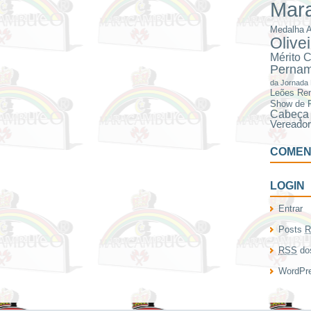
Mar
Medalha A
Olive
Mérito C
Perna
da Jornada 
Leões
Ren
Show de 
Cabeça 
Vereado
COMEN
LOGIN
Entrar
Posts
R
RSS
dos
WordPre