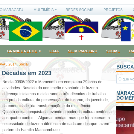
»
O MARACATU
MULTIMÍDIA
REDES SOCIAIS
PROJETOS
»
GRANDE RECIFE
LOJA
SEJA PARCEIRO
SOCIAL
TA
VAL 2014
,
Social
BUSCA
 Décadas em 2023
No dia 09/06/2022 o Maracambuco completou 29 anos de
atividades. Nascido da admiração e vontade de fazer a
MARAC
diferença iniciamos o ciclo rumo a três décadas de trabalho
DO MÉ
em prol da cultura, da preservação, do turismo, da juventude,
da comunidade, da transformação e da resistência.
Quanta coisa conquistada levando o poder da cultura periférica
aos quatro cantos… Algumas perdas, mas que fortaleceram a
necessidade de fazer a diferencia de cada um dos que fazem
partem da Família Maracambuco.