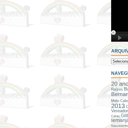
ARQUI
NAVEG
20 an
B
Raízes
Bernar
Melo
Cabo
2013
C
Vereador
Gil
Caras
Iemanj
Nascimento