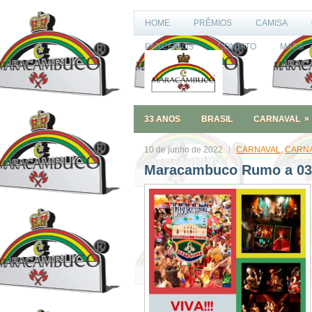
HOME
PRÊMIOS
CAMISA
PARCEIROS
CONTATO
MAPS
»
33 ANOS
BRASIL
CARNAVAL
10 de junho de 2022
CARNAVAL
,
CARNA
Maracambuco Rumo a 03