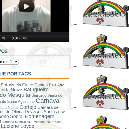
VOS
UE POR TAGS
os
Auristela Freire Dantas
Balé Afro
Batuqueiro
anda Noizz
do Mesquita
Bernardo Vieira de
Carnaval
 de Santo Agostinho
Cortejo
Câmara de
lara Nunes
es de Olinda
Deyvison Santos
Duas
Homenagem
berto Sobral
á
Jornada Mundial da Juventude 2013
Karla
Luciene Loyce