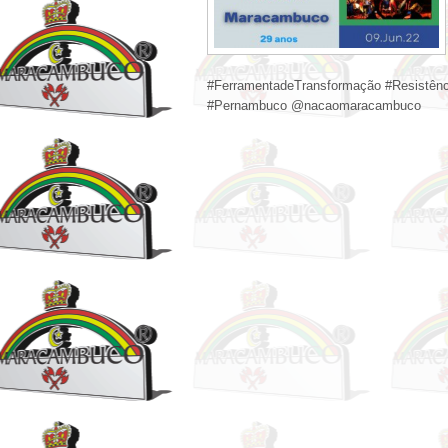
#FerramentadeTransformação #Resistência
#Pernambuco @nacaomaracambuco