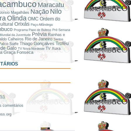
acambuco
Maracatu
Nilo
Nação
loísio Magalhães
ira
Olinda
OMC
Ordem do
Orixás
ultural
Paço Alfândega
mbuco
Programa Papo de Buteco
Pré-Semana
Prévia
Rainhas e
Mundial da Juventude
Rio de Janeiro
ildo Calheiros
Santos
Troféu
Thiago Gonçalves
Palco
Surfe
de Galo
TV Xuxa
TV Nova Nordeste
ra Graça Fonseca
TÁRIOS
SS
 comentários
ss.org