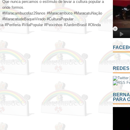
Que nunca percamos o estímulo de levar a cultura popular a
onde formos.
#Maracambucofaz29anos #Maracambuco #MaracatuNação
#MaracatudeBaqueVirado #CulturaPopular
 #Periferia #VilaPopular #Peixinhos #JardimBrasil #Olinda
FACEB
REDES 
BERNA
PARA 