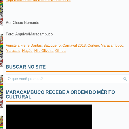
Por Clécio Bernardo
Foto: Arquivo/Maracambuco
Auristela Freire Dantas
,
Batuqueiro
,
Carnaval 2013
,
Cortejo
,
Maracambuco
,
Maracatu
,
Nação
,
Nilo Oliveira
,
Olinda
BUSCAR NO SITE
MARACAMBUCO RECEBE A ORDEM DO MÉRITO
CULTURAL