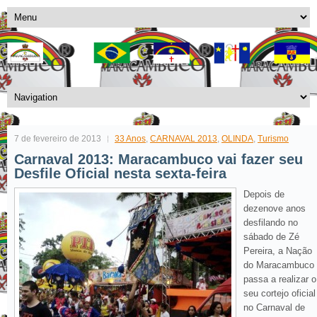
7 de fevereiro de 2013
33 Anos
,
CARNAVAL 2013
,
OLINDA
,
Turismo
Carnaval 2013: Maracambuco vai fazer seu
Desfile Oficial nesta sexta-feira
Depois de
dezenove anos
desfilando no
sábado de Zé
Pereira, a Nação
do Maracambuco
passa a realizar o
seu cortejo oficial
no Carnaval de