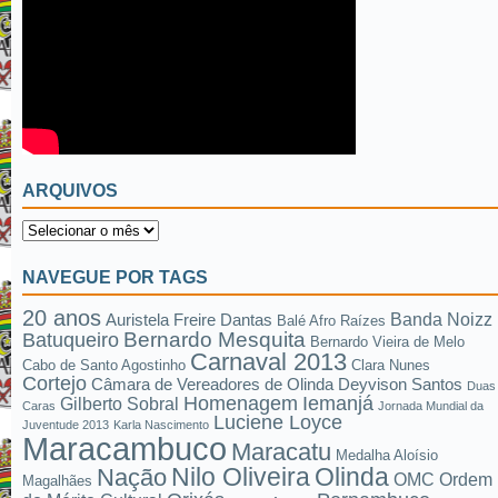
ARQUIVOS
NAVEGUE POR TAGS
20 anos
Banda Noizz
Auristela Freire Dantas
Balé Afro Raízes
Bernardo Mesquita
Batuqueiro
Bernardo Vieira de Melo
Carnaval 2013
Cabo de Santo Agostinho
Clara Nunes
Cortejo
Câmara de Vereadores de Olinda
Deyvison Santos
Duas
Homenagem
Iemanjá
Gilberto Sobral
Caras
Jornada Mundial da
Luciene Loyce
Juventude 2013
Karla Nascimento
Maracambuco
Maracatu
Medalha Aloísio
Nilo Oliveira
Olinda
Nação
OMC
Ordem
Magalhães