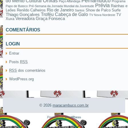
Pernambuco
Orixás
do Mérito Cultural
Paço Alfândega
Programa
Prévia
Rainhas e
Papo de Buteco
Pré-Semana da Jornada Mundial da Juventude
Rio de Janeiro
Leões
Renildo Calheiros
Show de Palco
Surfe
Santos
Troféu Cabeça de Galo
Thiago Gonçalves
TV
TV Nova Nordeste
Vereadora Graça Fonseca
Xuxa
COMENTÁRIOS
LOGIN
Entrar
Posts
RSS
RSS
dos comentários
WordPress.org
© 2026
maracambuco.com.br
Powered by
WordPress