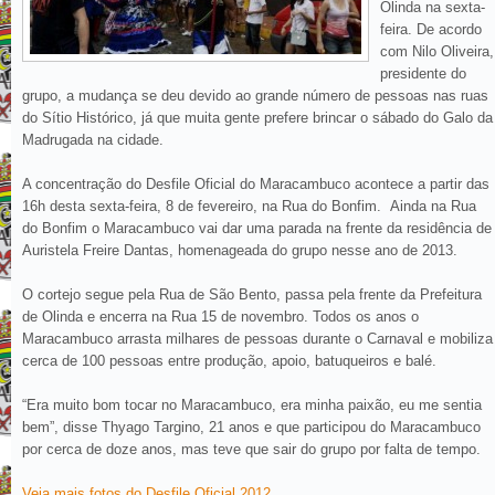
Olinda na sexta-
feira. De acordo
com Nilo Oliveira,
presidente do
grupo, a mudança se deu devido ao grande número de pessoas nas ruas
do Sítio Histórico, já que muita gente prefere brincar o sábado do Galo da
Madrugada na cidade.
A concentração do Desfile Oficial do Maracambuco acontece a partir das
16h desta sexta-feira, 8 de fevereiro, na Rua do Bonfim. Ainda na Rua
do Bonfim o Maracambuco vai dar uma parada na frente da residência de
Auristela Freire Dantas, homenageada do grupo nesse ano de 2013.
O cortejo segue pela Rua de São Bento, passa pela frente da Prefeitura
de Olinda e encerra na Rua 15 de novembro. Todos os anos o
Maracambuco arrasta milhares de pessoas durante o Carnaval e mobiliza
cerca de 100 pessoas entre produção, apoio, batuqueiros e balé.
“Era muito bom tocar no Maracambuco, era minha paixão, eu me sentia
bem”, disse Thyago Targino, 21 anos e que participou do Maracambuco
por cerca de doze anos, mas teve que sair do grupo por falta de tempo.
Veja mais fotos do Desfile Oficial 2012